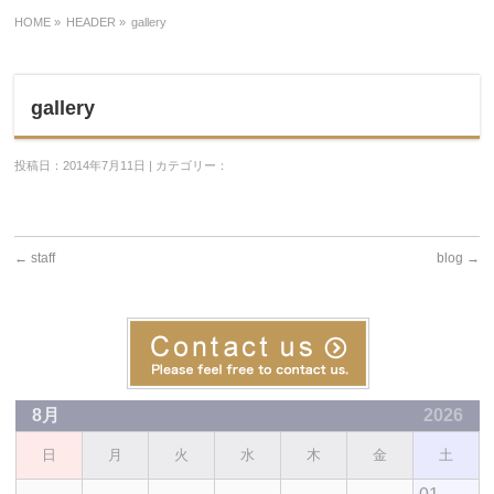
HOME
»
HEADER »
gallery
gallery
投稿日：2014年7月11日 | カテゴリー：
←
staff
blog
→
8月
2026
日
月
火
水
木
金
土